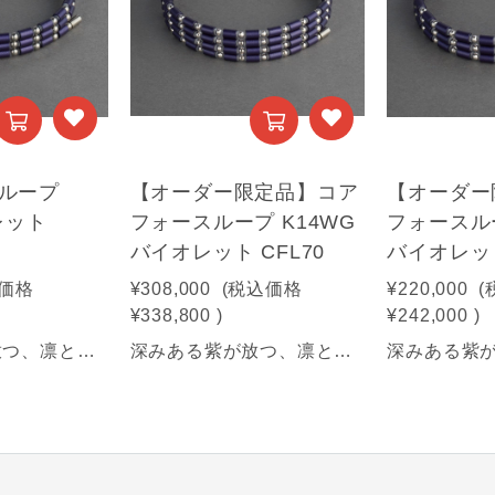
ループ
【オーダー限定品】コア
【オーダー
レット
フォースループ K14WG
フォースルー
バイオレット CFL70
バイオレット
価格
¥308,000
(税込価格
¥220,000
(
¥338,800
)
¥242,000
)
深みある紫が放つ、凛とした気品と力強さ。纏うほどに、揺るがぬ自分へ。【商品情報】■サイズ：50㎝■素材：SUS316(装飾部材)・フェライト磁石・サマコバ磁石・SUS316(キャップ部分)・SUS304(ワイヤー部分)《利用可能な決済方法》・クレジットカード・Amazon Pay・PayPay・キャリア決済・代金引換
深みある紫が放つ、凛とした気品と力強さ。纏うほどに、揺るがぬ自分へ。【商品情報】■サイズ：70㎝■素材：K14WG(装飾部材)・フェライト磁石・サマコバ磁石・SUS316(キャップ部分)・SUS304(ワイヤー部分)【オーダー限定品】高品位な貴金属パーツを使用した特別なモデルで、ご注文後の生産により、商品の発送まで1週間ほどお時間をいただきます。《利用可能な決済方法》・クレジットカード・Amazon Pay・PayPay・キャリア決済・代金引換