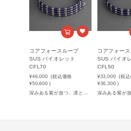
コアフォースループ
コアフォース
SUS バイオレット
SUS バイオ
CFL70
CFL50
¥46,000
(税込価格
¥33,000
(税込
¥50,600
)
¥36,300
)
深みある紫が放つ、凛とした気品と力強さ。纏うほどに、揺るがぬ自分へ。【商品情報】■サイズ：70㎝■素材：SUS316(装飾部材)・フェライト磁石・サマコバ磁石・SUS316(キャップ部分)・SUS304(ワイヤー部分)《利用可能な決済方法》・クレジットカード・Amazon Pay・PayPay・キャリア決済・代金引換