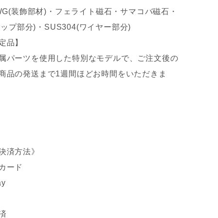
4WG(装飾部材)・フェライト磁石・サマコバ磁石・
ャップ部分)・SUS304(ワイヤー部分)
定品】
属パーツを使用した特別なモデルで、ご注文後の
商品の発送まで1週間ほどお時間をいただきま
決済方法》
カード
ay
済