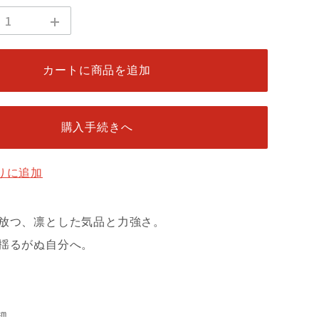
カートに商品を追加
購入手続きへ
りに追加
放つ、凛とした気品と力強さ。
揺るがぬ自分へ。
㎝