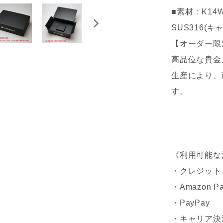
■素材：K1
SUS316(キ
【オーダー限
高品位な貴金
生産により、
す。
《利用可能な
・クレジット
・Amazon P
・PayPay
・キャリア決