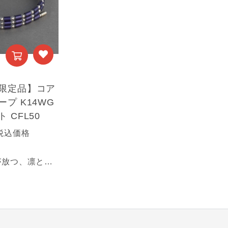
限定品】コア
プ K14WG
 CFL50
税込価格
深みある紫が放つ、凛とした気品と力強さ。纏うほどに、揺るがぬ自分へ。【商品情報】■サイズ：50㎝■素材：K14WG(装飾部材)・フェライト磁石・サマコバ磁石・SUS316(キャップ部分)・SUS304(ワイヤー部分)【オーダー限定品】高品位な貴金属パーツを使用した特別なモデルで、ご注文後の生産により、商品の発送まで1週間ほどお時間をいただきます。《利用可能な決済方法》・クレジットカード・Amazon Pay・PayPay・キャリア決済・代金引換