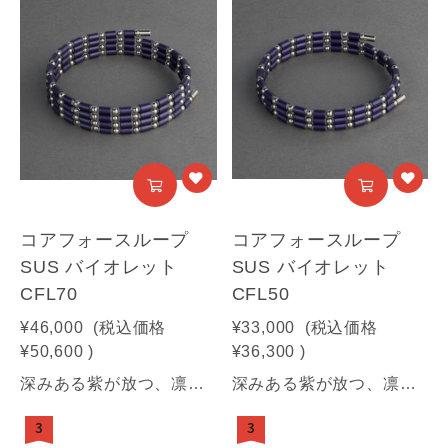
コアフォースループ
コアフォースループ
SUS バイオレット
SUS バイオレット
CFL70
CFL50
¥46,000
(税込価格
¥33,000
(税込価格
¥50,600
)
¥36,300
)
深みある紫が放つ、凛とした気品と力強さ。纏うほどに、揺るがぬ自分へ。【商品情報】■サイズ：70㎝■素材：SUS316(装飾部材)・フェライト磁石・サマコバ磁石・SUS316(キャップ部分)・SUS304(ワイヤー部分)《利用可能な決済方法》クレジットカード（Visa / Mastercard / JCB / American Express / Diners Club）／Amazon Pay／PayPay／キャリア決済／代金引換※合計30万円（税込）を超える商品は代金引換はご利用いただけません。予めご了承ください
深みある紫が放つ、凛とした気品と力強さ。纏うほどに、揺るがぬ自分へ。【商品情報】■サイズ：50㎝■素材：SUS316(装飾部材)・フェライト磁石・サマコバ磁石・SUS316(キャップ部分)・SUS304(ワイヤー部分)《利用可能な決済方法》クレジットカード（Visa / Mastercard / JCB / American Express / Diners Club）／Amazon Pay／PayPay／キャリア決済／代金引換※合計30万円（税込）を超える商品は代金引換はご利用いただけません。予めご了承ください
3
3