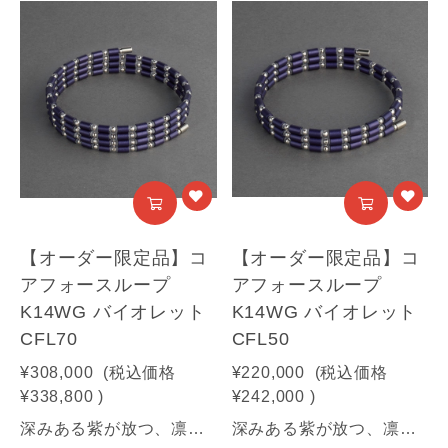
【オーダー限定品】コ
【オーダー限定品】コ
アフォースループ
アフォースループ
K14WG バイオレット
K14WG バイオレット
CFL70
CFL50
¥308,000
(税込価格
¥220,000
(税込価格
¥338,800
)
¥242,000
)
深みある紫が放つ、凛とした気品と力強さ。纏うほどに、揺るがぬ自分へ。【商品情報】■サイズ：70㎝■素材：K14WG(装飾部材)・フェライト磁石・サマコバ磁石・SUS316(キャップ部分)・SUS304(ワイヤー部分)《利用可能な決済方法》クレジットカード（Visa / Mastercard / JCB / American Express / Diners Club）／Amazon Pay／PayPay／キャリア決済※合計30万円（税込）を超える商品は代金引換はご利用いただけません。予めご了承ください
深みある紫が放つ、凛とした気品と力強さ。纏うほどに、揺るがぬ自分へ。【商品情報】■サイズ：50㎝■素材：K14WG(装飾部材)・フェライト磁石・サマコバ磁石・SUS316(キャップ部分)・SUS304(ワイヤー部分)《利用可能な決済方法》クレジットカード（Visa / Mastercard / JCB / American Express / Diners Club）／Amazon Pay／PayPay／キャリア決済／代金引換※合計30万円（税込）を超える商品は代金引換はご利用いただけません。予めご了承ください