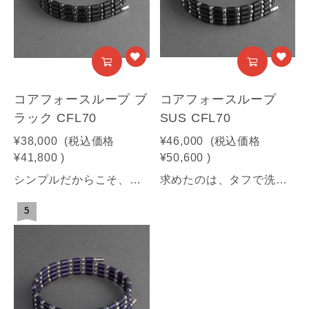
コアフォースループ ブ
コアフォースループ
ラック CFL70
SUS CFL70
¥38,000
(税込価格
¥46,000
(税込価格
¥41,800
)
¥50,600
)
シンプルだからこそ、装いが際立つ。ヘマタイトを使用した、大人の魅力漂うブラックモデル。【商品情報】■サイズ：70㎝■素材：ヘマタイト鉱石(装飾部材)・フェライト磁石・サマコバ磁石・SUS316(キャップ部分)・SUS304(ワイヤー部分)《利用可能な決済方法》クレジットカード（Visa / Mastercard / JCB / American Express / Diners Club）／Amazon Pay／PayPay／キャリア決済／代金引換※合計30万円（税込）を超える商品は代金引換はご利用いただけません。予めご了承ください
求めたのは、タフで洗練された美しさ。汗に強く、耐久性の高さにもこだわった 高品質ステンレスモデル。コアフォースループ サス70cmサイズ【商品情報】■サイズ：70㎝■素材：SUS316(装飾部材)・フェライト磁石・サマコバ磁石・SUS316(キャップ部分)・SUS304(ワイヤー部分)《利用可能な決済方法》クレジットカード（Visa / Mastercard / JCB / American Express / Diners Club）／Amazon Pay／PayPay／キャリア決済／代金引換※合計30万円（税込）を超える商品は代金引換はご利用いただけません。予めご了承ください
5