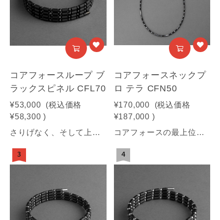
コアフォースループ ブ
コアフォースネックプ
ラックスピネル CFL70
ロ テラ CFN50
¥53,000
(税込価格
¥170,000
(税込価格
¥58,300
)
¥187,000
)
さりげなく、そして上品に作り込まれた漆黒の輝き。神秘的で深みを感じる大人のブラック。【商品情報】■サイズ：70㎝■素材：ブラックスピネル(装飾部材)・フェライト磁石・サマコバ磁石・SUS316(キャップ部分)・SUS304(ワイヤー部分)《利用可能な決済方法》クレジットカード（Visa / Mastercard / JCB / American Express / Diners Club）／Amazon Pay／PayPay／キャリア決済／代金引換※合計30万円（税込）を超える商品は代金引換はご利用いただけません。予めご了承ください
コアフォースの最上位モデル「ネックプロ」。セラミックの光沢とテラ鉱石の輝きが融合し、胸元を艷やかに飾る。高耐性ブラックセラミックのネックレスモデル。【商品情報】■サイズ：50㎝（44cmタイプはこちら）サイズ感につきましてはコアフォース製品使用例をご覧ください。■素材：テラ鉱石(装飾部材)・ジルコニアセラミック・シルバー925(留め具)・SUS304(ワイヤー部分)《利用可能な決済方法》クレジットカード（Visa / Mastercard / JCB / American Express / Diners Club）／Amazon Pay／PayPay／キャリア決済／代金引換※合計30万円（税込）を超える商品は代金引換はご利用いただけません。予めご了承ください
3
4