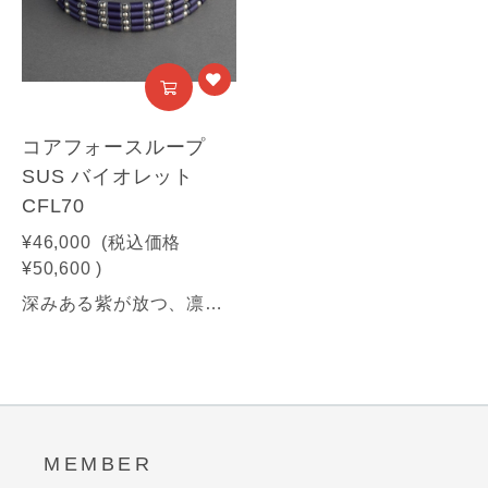
コアフォースループ
SUS バイオレット
CFL70
¥46,000
(税込価格
¥50,600
)
深みある紫が放つ、凛とした気品と力強さ。纏うほどに、揺るがぬ自分へ。【商品情報】■サイズ：70㎝■素材：SUS316(装飾部材)・フェライト磁石・サマコバ磁石・SUS316(キャップ部分)・SUS304(ワイヤー部分)《利用可能な決済方法》クレジットカード（Visa / Mastercard / JCB / American Express / Diners Club）／Amazon Pay／PayPay／キャリア決済／代金引換※合計30万円（税込）を超える商品は代金引換はご利用いただけません。予めご了承ください
MEMBER