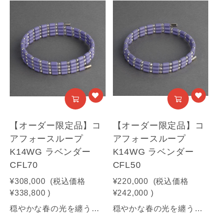
【オーダー限定品】コ
【オーダー限定品】コ
アフォースループ
アフォースループ
K14WG ラベンダー
K14WG ラベンダー
CFL70
CFL50
¥308,000
(税込価格
¥220,000
(税込価格
¥338,800
)
¥242,000
)
穏やかな春の光を纏う、やさしい淡紫。日常に溶け込む、静かなエレガンス。【商品情報】■サイズ：70㎝■素材：K14WG(装飾部材)・フェライト磁石・サマコバ磁石・SUS316(キャップ部分)・SUS304(ワイヤー部分)《利用可能な決済方法》クレジットカード（Visa / Mastercard / JCB / American Express / Diners Club）／Amazon Pay／PayPay／キャリア決済※合計30万円（税込）を超える商品は代金引換はご利用いただけません。予めご了承ください
穏やかな春の光を纏う、やさしい淡紫。日常に溶け込む、静かなエレガンス。【商品情報】■サイズ：50㎝■素材：K14WG(装飾部材)・フェライト磁石・サマコバ磁石・SUS316(キャップ部分)・SUS304(ワイヤー部分)《利用可能な決済方法》クレジットカード（Visa / Mastercard / JCB / American Express / Diners Club）／Amazon Pay／PayPay／キャリア決済／代金引換※合計30万円（税込）を超える商品は代金引換はご利用いただけません。予めご了承ください