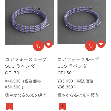
コアフォースループ
コアフォースループ
SUS ラベンダー
SUS ラベンダー
CFL70
CFL50
¥46,000
(税込価格
¥33,000
(税込価格
¥50,600
)
¥36,300
)
穏やかな春の光を纏う、やさしい淡紫。日常に溶け込む、静かなエレガンス。【商品情報】■サイズ：70㎝■素材：SUS316(装飾部材)・フェライト磁石・サマコバ磁石・SUS316(キャップ部分)・SUS304(ワイヤー部分)《利用可能な決済方法》クレジットカード（Visa / Mastercard / JCB / American Express / Diners Club）／Amazon Pay／PayPay／キャリア決済／代金引換※合計30万円（税込）を超える商品は代金引換はご利用いただけません。予めご了承ください
穏やかな春の光を纏う、やさしい淡紫。日常に溶け込む、静かなエレガンス。【商品情報】■サイズ：50㎝■素材：SUS316(装飾部材)・フェライト磁石・サマコバ磁石・SUS316(キャップ部分)・SUS304(ワイヤー部分)《利用可能な決済方法》クレジットカード（Visa / Mastercard / JCB / American Express / Diners Club）／Amazon Pay／PayPay／キャリア決済／代金引換※合計30万円（税込）を超える商品は代金引換はご利用いただけません。予めご了承ください
3
3