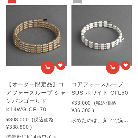
【オーダー限定品】コ
コアフォースループ
アフォースループ シャ
SUS ホワイト CFL50
ンパンゴールド
¥33,000
(税込価格
K14WG CFL70
¥36,300
)
¥308,000
(税込価格
求めたのは、タフで洗練された美しさ。汗に強く、耐久性の高さにもこだわった 高品質ステンレスモデル。【商品情報】■サイズ：50㎝■素材：SUS316(装飾部材)・フェライト磁石・サマコバ磁石・SUS316(キャップ部分)・SUS304(ワイヤー部分)《利用可能な決済方法》クレジットカード（Visa / Mastercard / JCB / American Express / Diners Club）／Amazon Pay／PayPay／キャリア決済／代金引換※合計30万円（税込）を超える商品は代金引換はご利用いただけません。予めご了承ください
¥338,800
)
装飾部にK14ホワイトゴールドの輝きを宿したオーダー限定モデル。エレガントに、そして力強く。優雅な煌めきで、ワンランク上の自分に。発売開始より女性人気No1のカラー「シャンパンゴールド」。ギフト・贈り物にも。【商品情報】■サイズ：70㎝■素材：K14ホワイトゴールド(装飾部材)・フェライト磁石・サマコバ磁石・SUS316(キャップ部分)・SUS304(ワイヤー部分)【オーダー限定品】ご注文後の生産により、商品の発送まで1週間ほどお時間をいただきます。《利用可能な決済方法》クレジットカード（Visa / Mastercard / JCB / American Express / Diners Club）／Amazon Pay／PayPay／キャリア決済※合計30万円（税込）を超える商品は代金引換はご利用いただけません。予めご了承ください