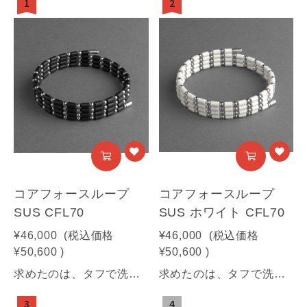
1
2
コアフォースループ
コアフォースループ
SUS CFL70
SUS ホワイト CFL70
¥46,000
(税込価格
¥46,000
(税込価格
¥50,600
)
¥50,600
)
求めたのは、タフで洗練された美しさ。汗に強く、耐久性の高さにもこだわった 高品質ステンレスモデル。コアフォースループ サス70cmサイズ【商品情報】■サイズ：70㎝■素材：SUS316(装飾部材)・フェライト磁石・サマコバ磁石・SUS316(キャップ部分)・SUS304(ワイヤー部分)《利用可能な決済方法》クレジットカード（Visa / Mastercard / JCB / American Express / Diners Club）／Amazon Pay／PayPay／キャリア決済／代金引換※合計30万円（税込）を超える商品は代金引換はご利用いただけません。予めご了承ください
求めたのは、タフで洗練された美しさ。汗に強く、耐久性の高さにもこだわった 高品質ステンレスモデル。【商品情報】■サイズ：70㎝■素材：SUS316(装飾部材)・フェライト磁石・サマコバ磁石・SUS316(キャップ部分)・SUS304(ワイヤー部分)《利用可能な決済方法》クレジットカード（Visa / Mastercard / JCB / American Express / Diners Club）／Amazon Pay／PayPay／キャリア決済／代金引換※合計30万円（税込）を超える商品は代金引換はご利用いただけません。予めご了承ください
3
4