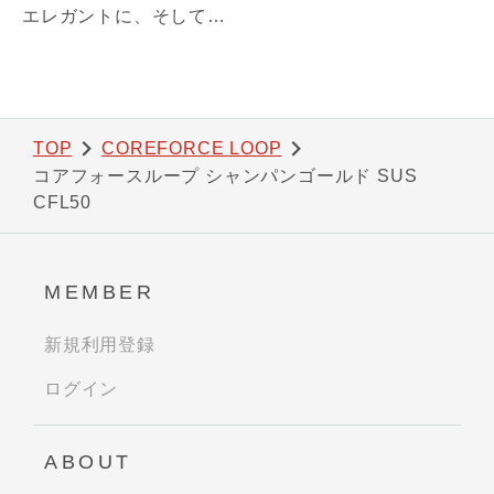
エレガントに、そして力強く。優雅な煌めきで、ワンランク上の自分に。発売開始より女性人気No1モデル「シャンパンゴールド」。ギフト・贈り物にも。【商品情報】■サイズ：70㎝■素材：SUS316(装飾部材)・フェライト磁石・サマコバ磁石・SUS316(キャップ部分)・SUS304(ワイヤー部分)《利用可能な決済方法》クレジットカード（Visa / Mastercard / JCB / American Express / Diners Club）／Amazon Pay／PayPay／キャリア決済／代金引換※合計30万円（税込）を超える商品は代金引換はご利用いただけません。予めご了承ください
TOP
COREFORCE LOOP
コアフォースループ シャンパンゴールド SUS
CFL50
MEMBER
新規利用登録
ログイン
ABOUT