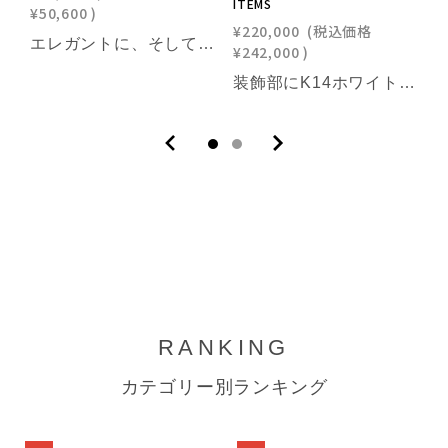
ITEMS
¥50,600
)
¥
¥220,000
(税込価格
¥
エレガントに、そして力強く。優雅な煌めきで、ワンランク上の自分に。発売開始より女性人気No1モデル「シャンパンゴールド」。ギフト・贈り物にも。【商品情報】■サイズ：70㎝■素材：SUS316(装飾部材)・フェライト磁石・サマコバ磁石・SUS316(キャップ部分)・SUS304(ワイヤー部分)《利用可能な決済方法》クレジットカード（Visa / Mastercard / JCB / American Express / Diners Club）／Amazon Pay／PayPay／キャリア決済／代金引換※合計30万円（税込）を超える商品は代金引換はご利用いただけません。予めご了承ください
¥242,000
)
装飾部にK14ホワイトゴールドの輝きを宿したオーダー限定モデル。エレガントに、そして力強く。優雅な煌めきで、ワンランク上の自分に。発売開始より女性人気No1のカラー「シャンパンゴールド」。ギフト・贈り物にも。【商品情報】■サイズ：50㎝■素材：K14ホワイトゴールド(装飾部材)・フェライト磁石・サマコバ磁石・SUS316(キャップ部分)・SUS304(ワイヤー部分)【オーダー限定品】ご注文後の生産により、商品の発送まで1週間ほどお時間をいただきます。《利用可能な決済方法》クレジットカード（Visa / Mastercard / JCB / American Express / Diners Club）／Amazon Pay／PayPay／キャリア決済／代金引換※合計30万円（税込）を超える商品は代金引換はご利用いただけません。予めご了承ください
RANKING
カテゴリー別ランキング