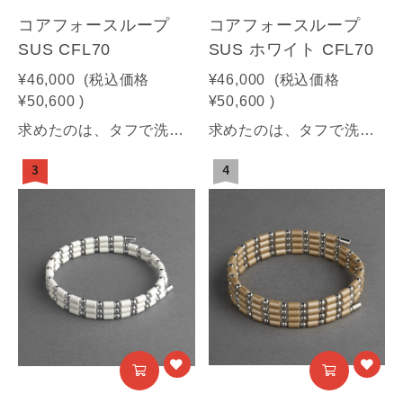
コアフォースループ
コアフォースループ
SUS CFL70
SUS ホワイト CFL70
¥46,000
(税込価格
¥46,000
(税込価格
¥50,600
)
¥50,600
)
求めたのは、タフで洗練された美しさ。汗に強く、耐久性の高さにもこだわった 高品質ステンレスモデル。コアフォースループ サス70cmサイズ【商品情報】■サイズ：70㎝■素材：SUS316(装飾部材)・フェライト磁石・サマコバ磁石・SUS316(キャップ部分)・SUS304(ワイヤー部分)《利用可能な決済方法》クレジットカード（Visa / Mastercard / JCB / American Express / Diners Club）／Amazon Pay／PayPay／キャリア決済／代金引換※合計30万円（税込）を超える商品は代金引換はご利用いただけません。予めご了承ください
求めたのは、タフで洗練された美しさ。汗に強く、耐久性の高さにもこだわった 高品質ステンレスモデル。【商品情報】■サイズ：70㎝■素材：SUS316(装飾部材)・フェライト磁石・サマコバ磁石・SUS316(キャップ部分)・SUS304(ワイヤー部分)《利用可能な決済方法》クレジットカード（Visa / Mastercard / JCB / American Express / Diners Club）／Amazon Pay／PayPay／キャリア決済／代金引換※合計30万円（税込）を超える商品は代金引換はご利用いただけません。予めご了承ください
3
4