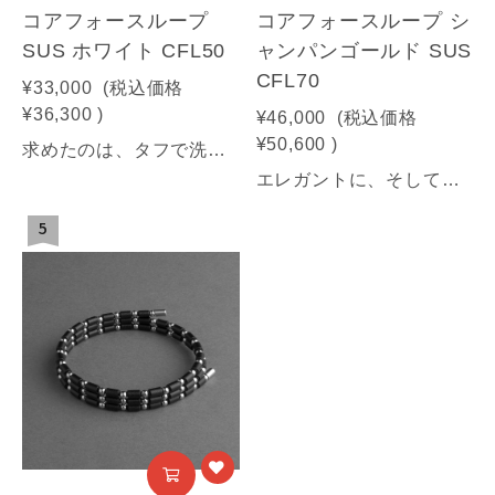
コアフォースループ
コアフォースループ シ
SUS ホワイト CFL50
ャンパンゴールド SUS
CFL70
¥33,000
(税込価格
¥36,300
)
¥46,000
(税込価格
¥50,600
)
求めたのは、タフで洗練された美しさ。汗に強く、耐久性の高さにもこだわった 高品質ステンレスモデル。【商品情報】■サイズ：50㎝■素材：SUS316(装飾部材)・フェライト磁石・サマコバ磁石・SUS316(キャップ部分)・SUS304(ワイヤー部分)《利用可能な決済方法》クレジットカード（Visa / Mastercard / JCB / American Express / Diners Club）／Amazon Pay／PayPay／キャリア決済／代金引換※合計30万円（税込）を超える商品は代金引換はご利用いただけません。予めご了承ください
エレガントに、そして力強く。優雅な煌めきで、ワンランク上の自分に。発売開始より女性人気No1モデル「シャンパンゴールド」。ギフト・贈り物にも。【商品情報】■サイズ：70㎝■素材：SUS316(装飾部材)・フェライト磁石・サマコバ磁石・SUS316(キャップ部分)・SUS304(ワイヤー部分)《利用可能な決済方法》クレジットカード（Visa / Mastercard / JCB / American Express / Diners Club）／Amazon Pay／PayPay／キャリア決済／代金引換※合計30万円（税込）を超える商品は代金引換はご利用いただけません。予めご了承ください
5