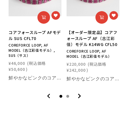
コアフォースループ AFモデ
【オーダー限定品】コアフ
ル SUS CFL70
ォースループ AF（古江彩
佳）モデル K14WG CFL50
佳
COREFORCE LOOP, AF
MODEL（古江彩佳モデル）,
COREFORCE LOOP, AF
C
SUS（サス）
MODEL（古江彩佳モデル）
M
¥46,000
(税込価格
¥220,000
(税込価格
¥
¥50,600
)
¥242,000
)
¥
鮮やかなピンクのコアフォースループ。女子プロゴルフ“ミレニアム世代”を牽引する、古江彩佳プロモデルです。「ゴルフは全身を使うので、体幹がしっかりするとブレが少ない。コアフォースをつけるとスウィング時の体幹が安定するし、当たりが違ってきます」。キャップ部分に古江選手のイニシャル「AF」の刻印も。【商品情報】■サイズ：70㎝■素材：SUS316(装飾部材)・フェライト磁石・サマコバ磁石・SUS316(キャップ部分)・SUS304(ワイヤー部分)《利用可能な決済方法》クレジットカード（Visa / Mastercard / JCB / American Express / Diners Club）／Amazon Pay／PayPay／キャリア決済／代金引換※合計30万円（税込）を超える商品は代金引換はご利用いただけません。予めご了承ください
鮮やかなピンクのコアフォースループ。50cmサイズ。K14ホワイトゴールドモデル。女子プロゴルフ“ミレニアム世代”を牽引する、古江彩佳プロモデルです。「ゴルフは全身を使うので、体幹がしっかりするとブレが少ない。コアフォースをつけるとスウィング時の体幹が安定するし、当たりが違ってきます」。キャップ部分に古江選手のイニシャル「AF」の刻印も。【商品情報】■サイズ：50㎝■素材：K14WG(装飾部材)・フェライト磁石・サマコバ磁石・SUS316(キャップ部分)・SUS304(ワイヤー部分)《利用可能な決済方法》クレジットカード（Visa / Mastercard / JCB / American Express / Diners Club）／Amazon Pay／PayPay／キャリア決済／代金引換※合計30万円（税込）を超える商品は代金引換はご利用いただけません。予めご了承ください