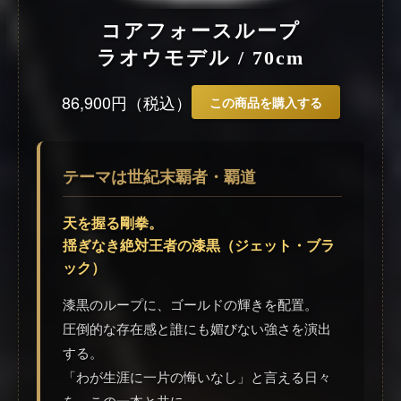
コアフォースループ
ラオウモデル / 70cm
86,900円（税込）
この商品を購入する
テーマは世紀末覇者・覇道
天を握る剛拳。
揺ぎなき絶対王者の漆黒（ジェット・ブラ
ック）
漆黒のループに、ゴールドの輝きを配置。
圧倒的な存在感と誰にも媚びない強さを演出
する。
「わが生涯に一片の悔いなし」と言える日々
を、この一本と共に。