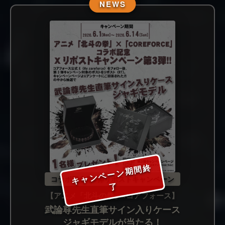
NEWS
キ
ャ
ン
ペ
ー
ン
期
間
終
コラボ記念第3弾リポストキャンペーン
了
【アニメ「北斗の拳」×コアフォース】
武論尊先生直筆サイン入りケース
ジャギモデルが当たる！