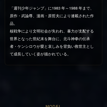
「週刊少年ジャンプ」に1983 年～1988 年まで、
原作・武論尊、漫画・原哲夫により連載された作
品。
核戦争により文明社会が失われ、暴力が支配する
世界となった世紀末を舞台に、北斗神拳の伝承
者・ケンシロウが愛と哀しみを背負い救世主とし
て成長していく姿が描かれている。
MODEL